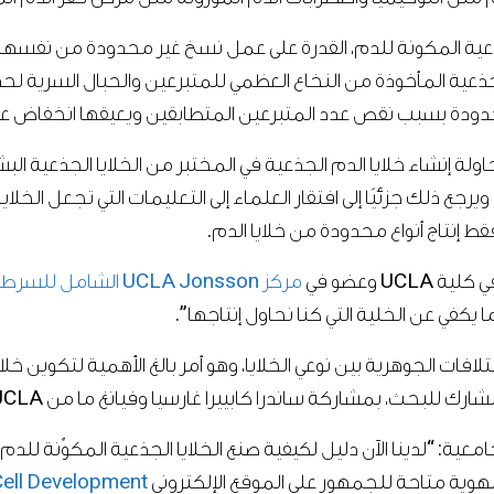
الجذعية المكونة للدم، القدرة على عمل نسخ غير محدودة من نفسها 
جذعية المأخوذة من النخاع العظمي للمتبرعين والحبال السرية لحديث
حدودة بسبب نقص عدد المتبرعين المتطابقين ويعيقها انخفاض عدد 
ة إنشاء خلايا الدم الجذعية في المختبر من الخلايا الجذعية البش
رجع ذلك جزئيًا إلى افتقار العلماء إلى التعليمات التي تجعل الخلايا
فقط إنتاج أنواع محدودة من خلايا الدم.
U وعضو في
مركز UCLA Jonsson الشامل للسرطان
 يكفي عن الخلية التي كنا نحاول إنتاجها”.
ات الجوهرية بين نوعي الخلايا، وهو أمر بالغ الأهمية لتكوين خلاي
امعية: “لدينا الآن دليل لكيفية صنع الخلايا الجذعية المكوِّنة ل
لهوية متاحة للجمهور على الموقع الإلكتروني
ell Development