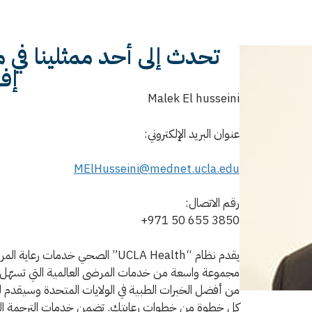
تحدث إلى أحد ممثلينا في
إفر
Malek El husseini
عنوان البريد الإلكتروني:
MElHusseini@mednet.ucla.edu
رقم الاتصال:
+971 50 655 3850
يقدم نظام “UCLA Health” الصحي خد
مجموعة واسعة من خدمات المرضى العالمية التي تسهّل عل
من أفضل الخبرات الطبية في الولايات المتحدة وسيقدم
كل خطوة من خطوات رعايتك. تضمن خدمات الترجمة التي