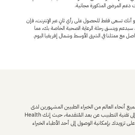
ت دعم المرضى المذكورة مجانية.
نك تسعى فقط للحصول على رأي ثانٍ عبر الإنترنت، فإن
، سيدعم وينسق رحلة الرعاية الصحية الخاصة بك، مما
 مع ممثلنا في الشرق الأوسط وشمال إفريقيا اليوم.
يين المشهورين لدى UCLA أسهل من أي وقت مضى. ذلك أن خدمات الرأي الطبي الثاني التي تقدمها UCLA
Health تساعدنا في خدمة المزيد من المرضى وذلك من خلال مجموعة من السبل والطرق الجديدة والأكثر مرونة. والفضل في ذلك يعود إلى تقنية التطبيب عن بعد المُتقدمة، حيث إنك
ى تزويدك بإمكانية الوصول إلى أحد الأطباء الخبراء