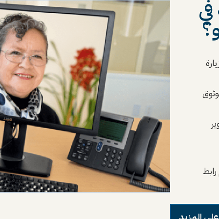
في
و؟
ارة
وثوق
ير
رابط
على المزيد