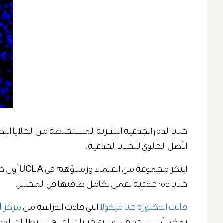
الأصل الخلوي للخلايا الجذعية.
ابتكر مج
خلايا دم جذعية تعمل بكامل طاقتها في المختبر.
قالت الدكتورة حنا ميكول
ا التي قادت الدراسة من
مركز Eli and Edythe Broad للطب التجديدي وأبحاث الخلايا الجذعية لدى UCLA
يمكن أن يساعد في توسيع خيارات العلاج لسرطانات الدم