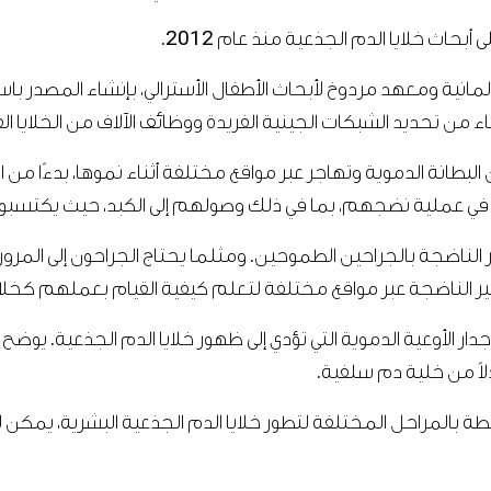
مانية ومعهد مردوخ لأبحاث الأطفال الأسترالي، بإنشاء المصدر ب
من تحديد الشبكات الجينية الفريدة ووظائف الآلاف من الخلايا ال
البطانة الدموية وتهاجر عبر مواقع مختلفة أثناء نموها، بدءًا من ال
 عملية نضجهم، بما في ذلك وصولهم إلى الكبد، حيث يكتسبون ال
ير الناضجة بالجراحين الطموحين. ومثلما يحتاج الجراحون إلى المر
غير الناضجة عبر مواقع مختلفة لتعلم كيفية القيام بعملهم كخلا
 الأوعية الدموية التي تؤدي إلى ظهور خلايا الدم الجذعية. يوضح
لاً من خلية دم سلفية.
تبطة بالمراحل المختلفة لتطور خلايا الدم الجذعية البشرية، يم