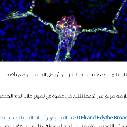
موعة من العلماء وزملاؤهم في UCLA أول خارطة طريق من نوعها تتتبع كل خطوة في تطوير خ
 مثل اللوكيميا واضطرابات الدم الموروثة مثل مرض فقر الدم ال