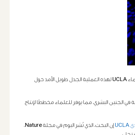
خلايا الدم الجذعية البشرية المستخلصة من الخلايا البطانية المتخصصة في جدار الشريان الأورطي الجنيني. يوضح تأكيد علماء UCLA لهذه العملية الجدل طويل الأمد حول
لايا الدم الجذعية في الجنين البشري، مما يوفر للعلماء مخططًا لإنتاج
إن البحث، الذي نُشر اليوم في مجلة Nature،
منجلي.