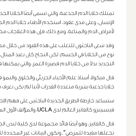
تمتلك خلايا الدم الجذعية، والتي تسمى أيضًا الخلايا 
الإنسان. وعلى مدى عقود، استخدم الأطباء خلايا الدم ال
لأمراض الدم والمناعة. ومع ذلك، فإن هذه العلاجات م
وقد سعى الباحثون للتغلب على هذه القيود من خلال محاول
نوع من الخلايا في الجسم. لكن النجاح كان بعيد المنال، وي
التجديد بدلاً من خلايا الدم قصيرة العمر، والتي يمكنها 
قال ميكولا، أستاذ علم الأحياء الجزيئي والخلوي والنمو في كلية CLA
خلايا جذعية بشرية متعددة القدرات لأننا لم نكن نعرف ما
ستساعد خارطة الطريق الجديدة الباحثين على فهم الاختلاف
فينسينزو كالفانيز العالم لدى UCLA، والمؤلف الأول المشارك للبحث، بمشاركة ساندرا كابييرا غارسيا وفيانغ ما من UCLA.
قال كالفانيز، وهو أيضًا قائد مجموعة لدى كلية لندن الج
تجعلها مفيدة للمرضى”. وتكون البيانات غير المحددة ل