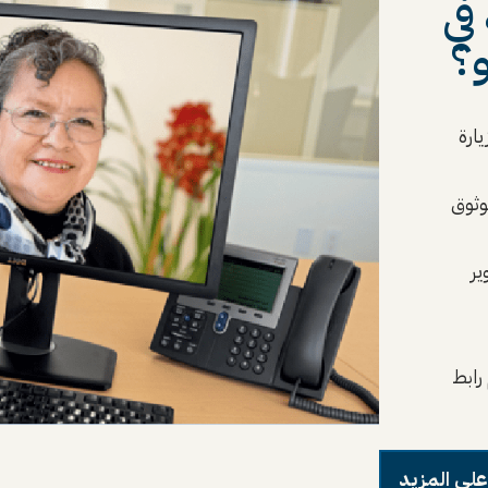
في
و؟
ارة
وثوق
ير
رابط
على المزيد