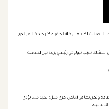
ا في لوس أنجلوس (UCLA) إلى طريقة واعدة لتحويل الخلايا الدهنية الكبيرة إلى خلايا أصغر وأكثر صحة، الأمر الذي
ث الخلايا الجذعية بجامعة كاليفورنيا في لوس أنجلوس (UCLA) توصل علماء إلى اكتشاف سبب بيولوجي رئيسي يربط بين السمنة
.
اقة وتُخزينها في أماكن أخرى مثل: الكبد مما يؤدي
الدماغية.