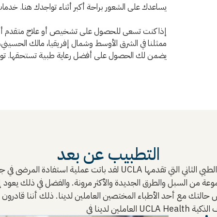
يساعدك على الشعور براحة أكبر أثناء تواجدك هنا. خدما
إذا كنت تسعى للحصول على تشخيص أو علاج متقدم أو أ
ممثلنا في الشرق الأوسط وشمال إفريقيا، مالك الحسيني
يضمن لك الحصول على أفضل رعاية طبية تستحقها. تواصل
التطبيب عن بعد
لقد باتت عملية استفادة المرضى في جميع أنحاء العالم من الخبراء الطب
التك مع أحد الأطباء المختصين العاملين لدينا. ذلك أننا قادرون عل