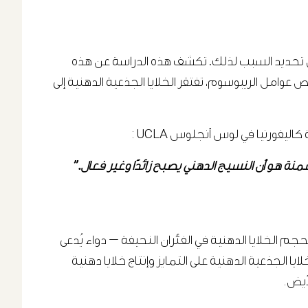
من تحديد السبب لذلك. تكشف هذه الدراسة عن هذه
وامل الريبوسوم، تفتقر الخلايا الجذعية الدهنية إلى
ليفورنيا في لوس أنجلوس UCLA :
ة هو أن النسيج الدهني يصبح زائدًا وغير فعال.”
لمصابة بالسكري — والتي كانت خلاياها الدهنية أكبر حجماً بـ4-5 أضعاف مقارنة بحجم الخلايا الدهنية في الفئران النحيفة — دواء يُدعى
تحفيز الخلايا الجذعية الدهنية على التمايز وإنتاج خلايا دهنية
أيض.