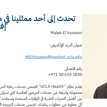
تحدث إلى أحد ممثلينا في
إفر
Malek El husseini
عنوان البريد الإلكتروني:
MElHusseini@mednet.ucla.edu
رقم الاتصال:
+971 50 655 3850
يقدم نظام “UCLA Health” الصحي خد
مجموعة واسعة من خدمات المرضى العالمية التي تسهّل عل
من أفضل الخبرات الطبية في الولايات المتحدة وسيقدم
كل خطوة من خطوات رعايتك. تضمن خدمات الترجمة التي