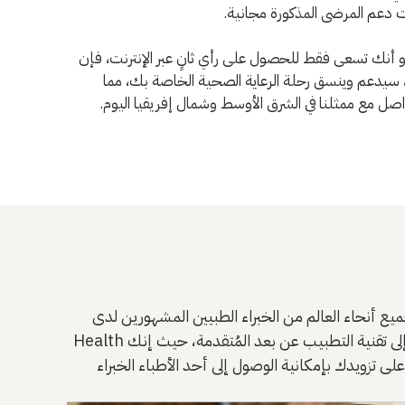
ت دعم المرضى المذكورة مجانية.
نك تسعى فقط للحصول على رأي ثانٍ عبر الإنترنت، فإن
، سيدعم وينسق رحلة الرعاية الصحية الخاصة بك، مما
 مع ممثلنا في الشرق الأوسط وشمال إفريقيا اليوم.
يين المشهورين لدى UCLA أسهل من أي وقت مضى. ذلك أن خدمات الرأي الطبي الثاني التي تقدمها UCLA
Health تساعدنا في خدمة المزيد من المرضى وذلك من خلال مجموعة من السبل والطرق الجديدة والأكثر مرونة. والفضل في ذلك يعود إلى تقنية التطبيب عن بعد المُتقدمة، حيث إنك
ى تزويدك بإمكانية الوصول إلى أحد الأطباء الخبراء