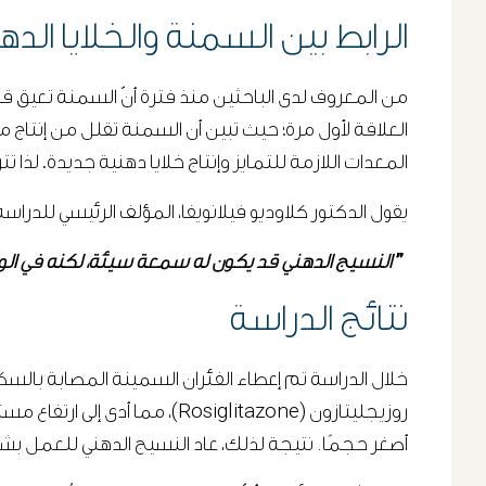
الرابط بين السمنة والخلايا الده
من المعروف لدى الباحثين منذ فترة أنّ السمنة تعيق 
العلاقة لأول مرة؛ حيث تبين أن السمنة تقلل من إنتاج 
المعدات اللازمة للتمايز وإنتاج خلايا دهنية جديدة. لذا 
يقول الدكتور كلاوديو فيلانويفا، المؤلف الرئيسي للدراسة
”
النسيج الدهني قد يكون له سمعة سيئة، لكنه في الوا
نتائج الدراسة
روزيجليتازون (Rosiglitazone)،
أصغر حجمًا. نتيجة لذلك، عاد النسيج الدهني للعمل بش