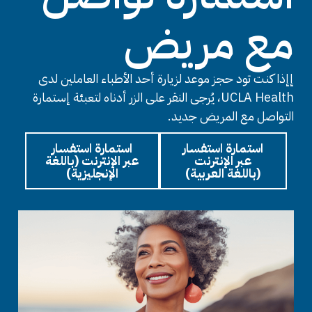
مع مريض
إإذا كنت تود حجز موعد لزيارة أحد الأطباء العاملين لدى
UCLA Health، يُرجى النقر على الزر أدناه لتعبئة إستمارة
التواصل مع المريض جديد.
استمارة استفسار
استمارة استفسار
عبر الإنترنت
عبر الإنترنت (باللغة
(باللغة العربية)
الإنجليزية)