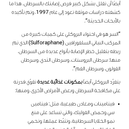
أيضًا أن تقلل بشكل كبير فرص إصابتك بالسرطان. هذا ما
كشفته دراسات موثقة تعود إلى عام 1997، وتم تأكيده
بالأبحاث الحديثة”.
“السر هو في احتواء البروكلي على كميات كبيرة من
المركب النباتي السلفورافين (Sulforaphane) الذي تم
ربطه بتقليل خطر الإصابة بأنواع عديدة من السرطان،
منها: سرطان البروستات، وسرطان الثدي، وسرطان
القولون، وسرطان الفم”.
يتفرّد البروكلي أيضاً
بمكونات غذائية عديدة
تقوّي قدرته
على مكافحة السرطان وبعض الأمراض الأخرى، ومنها:
فيتامينات ومعادن طبيعية، مثل: فيتامين
سي وحمض الفوليك، والتي تساعد على منع
نمو الخلايا السرطانية، وتثبّط عملها، وتحمي