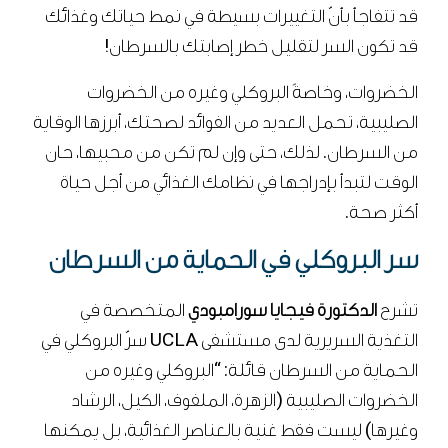
قد تتفاجأ بأنّ التغييرات بسيطة في نمط حياتك وغذائك
قد تكون السر لتقليل خطر إصابتك بالسرطان!
الخضروات، وخاصةً البروكلي وغيره من الخضروات
الصليبية، تحمل العديد من الفوائد لصحتك، أبرزها الوقاية
من السرطان. لذلك، حتى وإن لم تكن من محبيها، حان
الوقت لتبدأ بإدراجها في نظامك الغذائي من أجل حياة
أكثر صحة.
سر البروكلي في الحماية من السرطان
تشرح
الدكتورة فيجايا سورامبودي
المتخصصة في
التغذية السريرية لدى مستشفى UCLA سرّ البروكلي في
الحماية من السرطان قائلة: “البروكلي وغيره من
الخضروات الصليبية (الزهرة، الملفوف، الكيل، الرشاد
وغيرها) ليست فقط غنية بالعناصر الغذائية، بل يمكنها