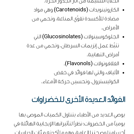
الخلايا السليمة من آثار الجذور الحرة.
الكاروتينويدات (Carotenoids) وهي مواد
مضادة للأكسدة تقوّي المناعة، وتحمي من
الأمراض.
الجلوكوسينولات (Glucosinolates) التي
تثبّط عمل إنزيمات السرطان، وتحمي من عدة
أمراض التهابية.
الفلافونولات (Flavonols).
الألياف، والتي لها فوائد في خفض
الكوليسترول، وتحسين حركة الأمعاء.
الفوائد العديدة الأخرى للخضراوات
يوصي العديد من الأطباء بتناول الكميات الموصى بها
يومياً من الخضروات؛ نظراً لتأثيراتها الإيجابية الهائلة في
أجسامنا وصحتنا العامة، وهو ما أكدته مئات الدراسات