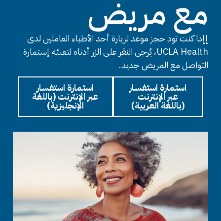
مع مريض
إإذا كنت تود حجز موعد لزيارة أحد الأطباء العاملين لدى
UCLA Health، يُرجى النقر على الزر أدناه لتعبئة إستمارة
التواصل مع المريض جديد.
استمارة استفسار
استمارة استفسار
عبر الإنترنت
عبر الإنترنت (باللغة
(باللغة العربية)
الإنجليزية)