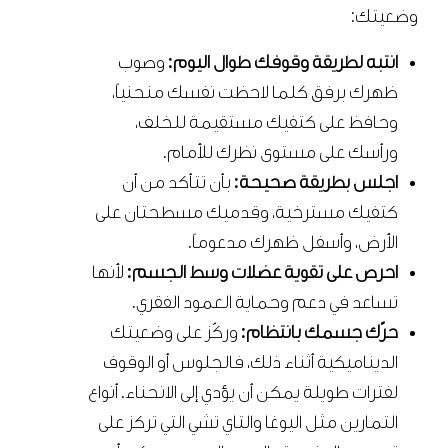
وضعيتك:
انتبه لطريقة وقوفك طوال اليوم:
وصوب
ظهرك برفق كلما لاحظت نفسك منحنياً،
وحافظ على كتفيك مستقيمة للخلف،
ورأسك على مستوى نظرك للأمام.
اجلس بطريقة صحيحة:
بأن تتأكد من أن
كتفيك مسترخية، وقدميك مسطحتان على
الأرض، وأسفل ظهرك مدعوماً.
احرص على تقوية عضلات وسط الجسم:
لأنها
تساعد في دعم وحماية العمود الفقري.
حرّك جسمك بانتظام:
وركّز على وضعيتك
الديناميكية أثناء ذلك، فالجلوس أو الوقوف
لفترات طويلة يمكن أن يؤدي إلى الانحناء. أنواع
التمارين مثل اليوغا والتاي تشي التي تركز على