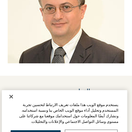
التطبيب عن بعد
لقد باتت عملية استفادة المرضى في جميع أنحاء العالم من
يستخدم موقع الويب هذا ملفات تعريف الارتباط لتحسين تجربة
الخبراء الطبيين المشهورين لدى UCLA أسهل من أي وقت
المستخدم وتحليل أداء موقع الويب الخاص بنا ونسبة استخدامه.
مضى. ذلك أن خدمات الرأي الطبي الثاني التي تقدمها UCLA
ونشارك أيضًا المعلومات حول استخدامك موقعنا مع شركائنا على
مستوى وسائل التواصل الاجتماعي والإعلانات والتحليلات.
Health تساعدنا في خدمة المزيد من المرضى وذلك من
خلال مجموعة من السبل والطرق الجديدة والأكثر مرونة.