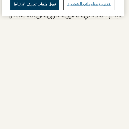
عدم بيع معلوماتي الشخصية
قبول ملفات تعريف الارتباط
والفضل في ذلك يعود إلى تقنية التطبيب عن بعد المُتقدمة،
حيث إنك لم تعد في حاجة إلى السفر إلى خارج بلادك لتناقش
تشخيص حالتك مع أحد الأطباء المختصين العاملين لدينا.
ذلك أننا قادرون على تزويدك بإمكانية الوصول إلى أحد
الأطباء الخبراء العاملين لدينا في UCLA Health وذلك عبر
أجهزة الحاسوب أو الحاسوب اللوحي أو الهواتف الذكية.
ما الذي أحتاجه للمشاركة