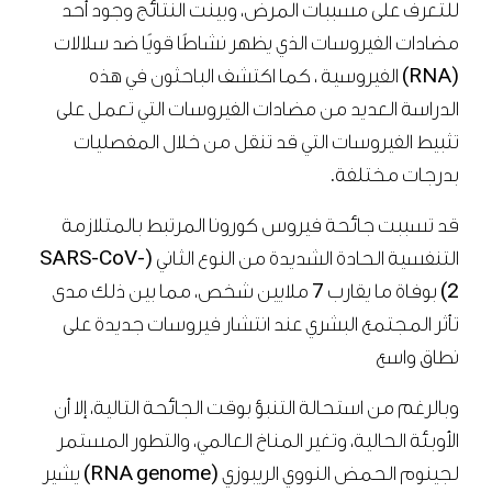
للتعرف على مسببات المرض، وبينت النتائج وجود أحد
مضادات الفيروسات الذي يظهر نشاطًا قويًا ضد سلالات
(RNA) الفيروسية ، كما اكتشف الباحثون في هذه
الدراسة العديد من مضادات الفيروسات التي تعمل على
تثبيط الفيروسات التي قد تنقل من خلال المفصليات
بدرجات مختلفة.
قد تسببت جائحة فيروس كورونا المرتبط بالمتلازمة
التنفسية الحادة الشديدة من النوع الثاني (SARS-CoV-
2) بوفاة ما يقارب 7 ملايين شخص، مما بين ذلك مدى
تأثر المجتمع البشري عند انتشار فيروسات جديدة على
نطاق واسع
وبالرغم من استحالة التنبؤ بوقت الجائحة التالية، إلا أن
الأوبئة الحالية، وتغير المناخ العالمي، والتطور المستمر
لجينوم الحمض النووي الريبوزي (RNA genome) يشير