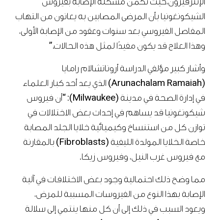
الإنترفيرون،حيث تكمن مشكلة الإصابة بفيروس
الشيكونغونيا بأن المرضى المصابين به يعانون من التهاب
المفاصل الفيروسي بعد سنوات وعقود من الإصابة الأولى،
وهذا العلاج قد يكون مفيدًا لمثل هذه الحالات.”
وأشار كبير مؤلفي الدراسة أروناتشالام رامايا
(Arunachalam Ramaiah) الذي يعد أحد كبار العلماء
في إدارة الصحة في مدينة (Milwaukee): “أن فيروس
شيكونغونيا قد يساهم في إحداث بعض الاختلالات في
توازن كل من استنساخ وكيميائية خلايا الجلد المصابة
خاصة الخلايا المولدة الليفية (Fibroblasts) بالمقارنة
مع فيروس غرب النيل، وفيروس زيكا.
مما وضح ذلك احتمالية وجود بعض الاختلافات في آلية
الإصابة بهذا النوع من الفيروسات المسببة للمرض،
ويعود السبب في ذلك إلى أن كل منها ينتمي إلى سلالة