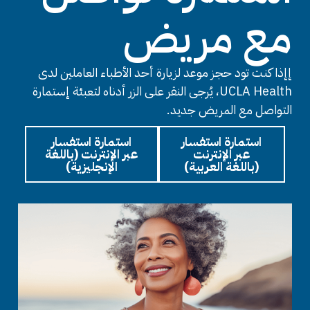
مع مريض
إإذا كنت تود حجز موعد لزيارة أحد الأطباء العاملين لدى
UCLA Health، يُرجى النقر على الزر أدناه لتعبئة إستمارة
التواصل مع المريض جديد.
استمارة استفسار
استمارة استفسار
عبر الإنترنت
عبر الإنترنت (باللغة
(باللغة العربية)
الإنجليزية)