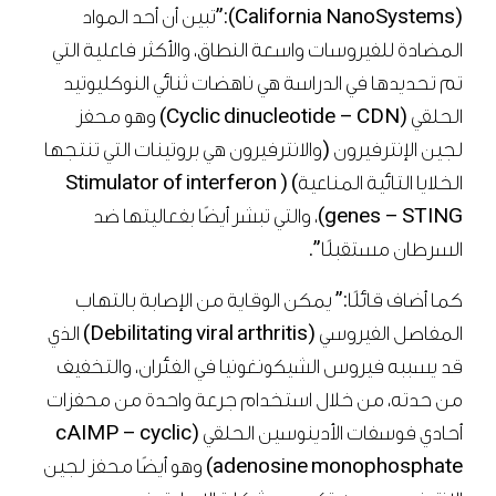
(California NanoSystems):”تبين أن أحد المواد
المضادة للفيروسات واسعة النطاق، والأكثر فاعلية التي
تم تحديدها في الدراسة هي ناهضات ثنائي النوكليوتيد
الحلقي (Cyclic dinucleotide – CDN) وهو محفز
لجين الإنترفيرون (والانترفيرون هي بروتينات التي تنتجها
الخلايا التائية المناعية) ( Stimulator of interferon
genes – STING)، والتي تبشر أيضًا بفعاليتها ضد
السرطان مستقبلًا”.
كما أضاف قائلًا:” يمكن الوقاية من الإصابة بالتهاب
المفاصل الفيروسي (Debilitating viral arthritis) الذي
قد يسببه فيروس الشيكونغونيا في الفئران، والتخفيف
من حدته، من خلال استخدام جرعة واحدة من محفزات
أحادي فوسفات الأدينوسين الحلقي (cAIMP – cyclic
adenosine monophosphate) وهو أيضًا محفز لجين