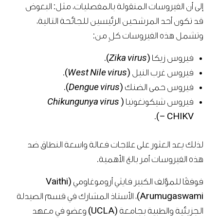
إلى أن الفيروسات المنقولة بالمفصليات، مثل: البعوض
قد تكون أحد المرشحين الرئيسين للجائحة التالية،
وتشمل هذه الفيروسات كلٍ من:
فيروس زيكا (
Zika virus
).
فيروس غرب النيل (
West Nile virus
).
فيروس حمى الضنك (
Dengue virus
).
فيروس شيكونغونيا (
Chikungunya virus
– CHIKV).
لذلك يعد العثور على علاجات فعالة واسعة النطاق ضد
هذه الفيروسات أمر بالغ الأهمية.
فوفقًا للمؤلف الكبير فايثي أروموغاومي (Vaithi
Arumugaswami)، الأستاذ المشارك في قسم الصيدلة
الجزيئية والطبية بجامعة (UCLA) وعضو في معهد