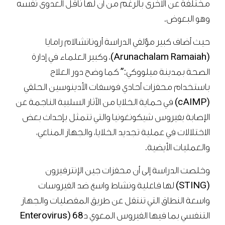
مختلفة عن الأخرى بالرغم من أن لها ناقل العدوى نفسه
وهو البعوض.
حيث أضاف كبير مؤلفي الدراسة أروناتشالام رامايا
(Arunachalam Ramaiah)، وكبير العلماء في إدارة
الصحة بمدينة ميلووكي:” كما وضح دور العلاج
باستخدام محفزات أحادي فوسفات الأدينوسين الحلقي
(cAIMP) في حماية الخلايا من الآثار السلبية الناجمة عن
الإصابة بفيروس شيكونغونيا والتي تتمثل بإحداث بعض
الاختلالات في عملية تجديد الخلايا، والجهاز المناعي،
والعمليات الأيضية.
وخلصت الدراسة إلى أن محفزات جين الإنترفيرون
(STING) لها فاعلية ونشاط واسع ضد الفيروسات
واسعة النطاق التي تنتقل عن طريق المفصليات والجهاز
التنفسي بما فيها الفيروس المعوي د68 (Enterovirus