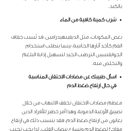
بالكبد.
شرب كمية كافية من الماء
بعض المكونات، مثل الديفينهيدرامين، قد تُسبب جفاف
الفم كأحد آثارها الجانبية، بينما يتطلب استخدام
الجوايفنسين الترطيب الجيد لتسهيل إذابة البلغم
والتخلص منه.
اسأل طبيبك عن مضادات الاحتقان المناسبة
في حال ارتفاع ضغط الدم
معظم مضادات الاحتقان تخفف الالتهاب من خلال
تضييق الأوعية الدموية، وهذا أمر خطير للأفراد الذين
يعانون من ارتفاع ضغط الدم، فقد يتسبب ذلك في ارتفاع
مفاجئ لضغط الدم وتسارع نبضات القلب. لذا يجب تجنب