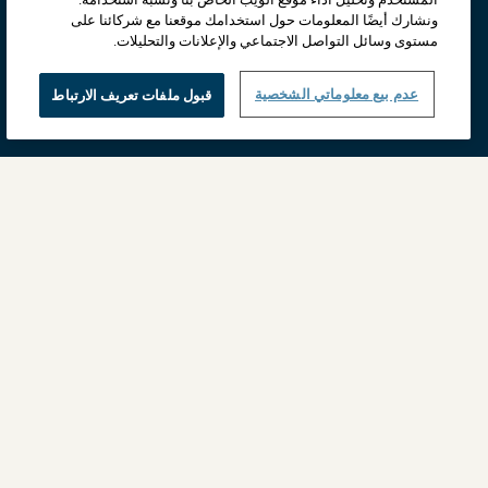
ونشارك أيضًا المعلومات حول استخدامك موقعنا مع شركائنا على
مستوى وسائل التواصل الاجتماعي والإعلانات والتحليلات.
عدم بيع معلوماتي الشخصية
قبول ملفات تعريف الارتباط
الصفحة الرئيسية
الخصوصيّة
طب الأورام
طب أمراض القلب
طب العلوم العصبية
زراعة الأعضاء
الطب الدقيق
طب أمراض الكبد
© UCLA Health 2023 حقوق التأليف والنشر