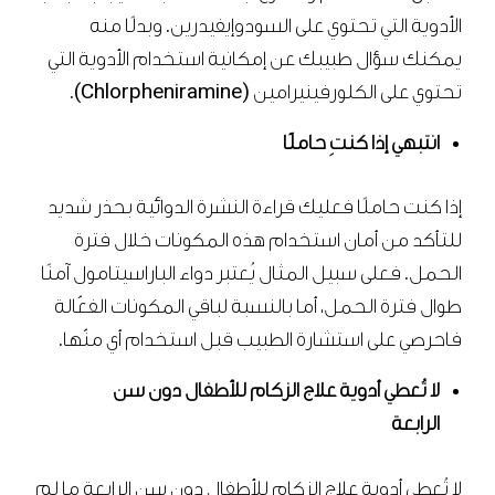
الأدوية التي تحتوي على السودوإيفيدرين. وبدلًا منه
يمكنك سؤال طبيبك عن إمكانية استخدام الأدوية التي
تحتوي على الكلورفينيرامين (Chlorpheniramine).
انتبهي إذا كنتِ حاملًا
إذا كنت حاملًا فعليك قراءة النشرة الدوائية بحذر شديد
للتأكد من أمان استخدام هذه المكونات خلال فترة
الحمل. فعلى سبيل المثال يُعتبر دواء الباراسيتامول آمنًا
طوال فترة الحمل، أما بالنسبة لباقي المكونات الفعّالة
فاحرصي على استشارة الطبيب قبل استخدام أي منّها.
لا تُعطي أدوية علاج الزكام للأطفال دون سن
الرابعة
لا تُعطي أدوية علاج الزكام للأطفال دون سن الرابعة ما لم