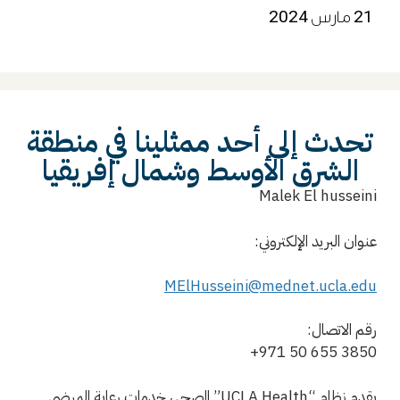
21 مارس 2024
تحدث إلى أحد ممثلينا في منطقة
الشرق الأوسط وشمال إفريقيا
Malek El husseini
عنوان البريد الإلكتروني:
MElHusseini@mednet.ucla.edu
رقم الاتصال:
+971 50 655 3850
يقدم نظام “UCLA Health” الصحي خدمات رعاية المرضى