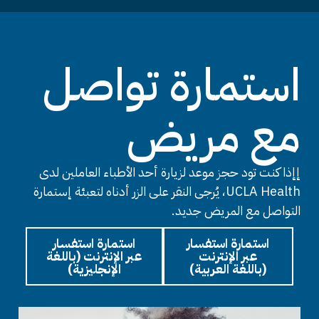
استمارة تواصل
مع مريض
إإذا كنت تود حجز موعد لزيارة أحد الأطباء العاملين لدى
UCLA Health، يُرجى النقر على الزر أدناه لتعبئة إستمارة
التواصل مع المريض جديد.
استمارة استفسار
استمارة استفسار
عبر الإنترنت
عبر الإنترنت (باللغة
(باللغة العربية)
الإنجليزية)