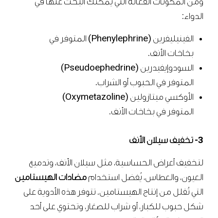
ومن المكونات الفعّالة التي يمكنك البحث عنها في
الدواء:
الفينيليفرين (Phenylephrine) المتوفر في
بخاخات الأنف.
السودوإيفيدرين (Pseudoephedrine)
المتوفر في الحبوب أو الشراب.
الأوكسي ميتازولين (Oxymetazoline)
المتوفر في بخاخات الأنف.
3- تخفيف سيلان الأنف
لتخفيف أعراض الحساسية، مثل سيلان الأنف، وتدميع
العيون، والعطاس، يُفضل استخدام
مضادات الهيستامين
التي تُقلل من إنتاج الهيستامين. تتوفر هذه الأدوية على
شكل حبوب للكبار، أو شراب للصغار، وتحتوي على أحد