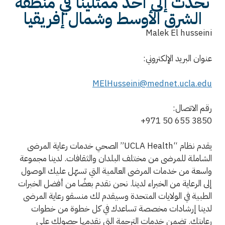
تحدث إلى أحد ممثلينا في منطقة
الشرق الأوسط وشمال إفريقيا
Malek El husseini
عنوان البريد الإلكتروني:
MElHusseini@mednet.ucla.edu
رقم الاتصال:
+971 50 655 3850
يقدم نظام “UCLA Health” الصحي خدمات رعاية المرضى
الشاملة للمرضى من مختلف البلدان والثقافات. لدينا مجموعة
واسعة من خدمات المرضى العالمية التي تسهّل عليك الوصول
إلى الرعاية من الخبراء لدينا. نحن نقدم بعضًا من أفضل الخبرات
الطبية في الولايات المتحدة وسيقدم لك منسقو رعاية المرضى
لدينا إرشادات مخصصة تساعدك في كل خطوة من خطوات
رعايتك. تضمن خدمات الترجمة التي نقدمها حصولك على