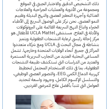
ذلك التشخيص الدقيق والاختبار الجيني في الموقع
ومجموعة من الأدوية والعمليات الجراحية والعلاجات
الغذائية وأجهزة التحفيز العصبي والنهج البديلة وتقييم
النمو العصبي. نحن نركز على الوصول السريع إلى الأطباء
الخبراء واتباع النهج السريعة القائمة على البروتوكولات
والأدلة في العلاج. مستشفى UCLA Mattel للأطفال هو
مركز إحالة رئيسي لرعاية التشنجات الطفولية ويتميز
بنشاطه في مجال البحث في UCLA ومع شركاء متعددوا
المراكز في جميع أنحاء الولايات المتحدة وخارجها. تشمل
المساعي البحثية العديد من التجارب السريرية المستمرة
والعديد من الدراسات التي تستكشف طبيعة التشنجات
الطفولية، بما في ذلك الاستخدام المحتمل لتخطيط
كهربية الدماغ الكمي EEG، والتصوير العصبي الوظيفي،
والتسلسل الإكسوم الكامل، وجهود واسعة لتحديد
العوامل التي تتنبأ بأفضل علاج للمرضى الفرديين.