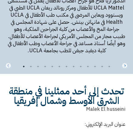
الدكتور آريا فلاح هو جراح أعصاب للأطفال يعمل في مستشفى
UCLA Mattel للأطفال ومركز رونالد ريغان UCLA الطبي في
ويستوود ويعاين المرضى في مكتب طب الأطفال في UCLA
Health في مانهاتن بيتش. حصل على شهادة المجلس في
جراحة المخ والأعصاب من كلية الجراحين الملكية، وهو
طبيب مجاز من المجلس الأمريكي لجراحة الأعصاب للأطفال.
وهو أيضًا أستاذ مساعد في جراحة الأعصاب وطب الأطفال في
كلية ديفيد جيفن للطب بجامعة UCLA.
تحدث إلى أحد ممثلينا في منطقة
الشرق الأوسط وشمال إفريقيا
Malek El husseini
عنوان البريد الإلكتروني: