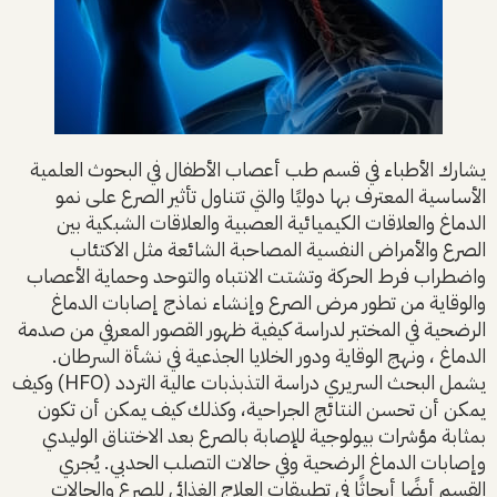
يشارك الأطباء في قسم طب أعصاب الأطفال في البحوث العلمية
الأساسية المعترف بها دوليًا والتي تتناول تأثير الصرع على نمو
الدماغ والعلاقات الكيميائية العصبية والعلاقات الشبكية بين
الصرع والأمراض النفسية المصاحبة الشائعة مثل الاكتئاب
واضطراب فرط الحركة وتشتت الانتباه والتوحد وحماية الأعصاب
والوقاية من تطور مرض الصرع وإنشاء نماذج إصابات الدماغ
الرضحية في المختبر لدراسة كيفية ظهور القصور المعرفي من صدمة
الدماغ ، ونهج الوقاية ودور الخلايا الجذعية في نشأة السرطان.
يشمل البحث السريري دراسة التذبذبات عالية التردد (HFO) وكيف
يمكن أن تحسن النتائج الجراحية، وكذلك كيف يمكن أن تكون
بمثابة مؤشرات بيولوجية للإصابة بالصرع بعد الاختناق الوليدي
وإصابات الدماغ الرضحية وفي حالات التصلب الحدبي. يُجري
القسم أيضًا أبحاثًا في تطبيقات العلاج الغذائي للصرع والحالات