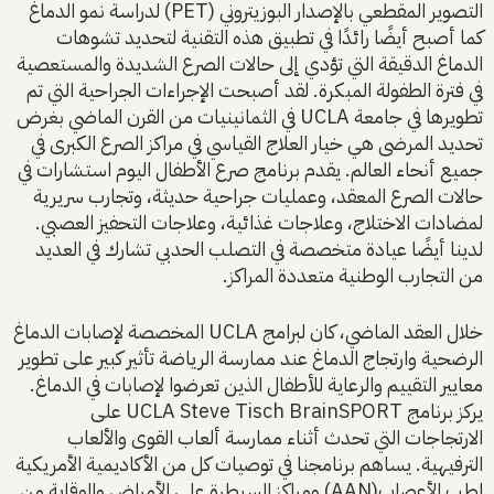
التصوير المقطعي بالإصدار البوزيتروني (PET) لدراسة نمو الدماغ
كما أصبح أيضًا رائدًا في تطبيق هذه التقنية لتحديد تشوهات
الدماغ الدقيقة التي تؤدي إلى حالات الصرع الشديدة والمستعصية
في فترة الطفولة المبكرة. لقد أصبحت الإجراءات الجراحية التي تم
تطويرها في جامعة UCLA في الثمانينيات من القرن الماضي بغرض
تحديد المرضى هي خيار العلاج القياسي في مراكز الصرع الكبرى في
جميع أنحاء العالم. يقدم برنامج صرع الأطفال اليوم استشارات في
حالات الصرع المعقد، وعمليات جراحية حديثة، وتجارب سريرية
لمضادات الاختلاج، وعلاجات غذائية، وعلاجات التحفيز العصبي.
لدينا أيضًا عيادة متخصصة في التصلب الحدبي تشارك في العديد
من التجارب الوطنية متعددة المراكز.
خلال العقد الماضي، كان لبرامج UCLA المخصصة لإصابات الدماغ
الرضحية وارتجاج الدماغ عند ممارسة الرياضة تأثير كبير على تطوير
معايير التقييم والرعاية للأطفال الذين تعرضوا لإصابات في الدماغ.
يركز برنامج UCLA Steve Tisch BrainSPORT على
الارتجاجات التي تحدث أثناء ممارسة ألعاب القوى والألعاب
الترفيهية. يساهم برنامجنا في توصيات كل من الأكاديمية الأمريكية
لطب الأعصاب(AAN) ومراكز السيطرة على الأمراض والوقاية من