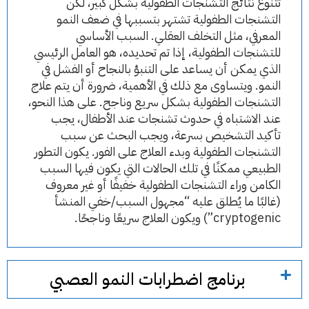
تتنوع نتائج التشنجات الطفولية بشكل كبير، لكن
التشنجات الطفولية تشتهر بتسببها في ضعف النمو
المعرفي، مثل التخلف العقلي. السبب الأساسي
للتشنجات الطفولية، إذا تم تحديده، هو العامل الرئيسي
الذي يمكن أن يساعد على التنبؤ بالنجاح أو الفشل في
النمو. ويتساوى مع ذلك في الأهمية، ضرورة أن يتم علاج
التشنجات الطفولية بشكل سريع وناجح. على هذا النحو،
عند الاشتباه في حدوث تشنجات عند الأطفال، يجب
تأكيد التشخيص بسرعة، ويجب البحث عن سبب
التشنجات الطفولية وبدء العلاج على الفور. يكون التطور
الطبيعي ممكنًا في تلك الحالات التي يكون فيها السبب
الكامن وراء التشنجات الطفولية خفيفًا أو غير معروف
(غالبًا ما يُطلق عليه “مجهول السبب/خفي المنشأ
cryptogenic”) ويكون العلاج سريعًا وناجحًا.
برنامج اضطرابات النمو العصبي