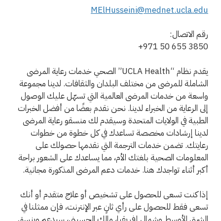
MElHusseini@mednet.ucla.edu
رقم الاتصال:
+971 50 655 3850
يقدم نظام “UCLA Health” الصحي خدمات رعاية المرضى
الشاملة للمرضى من مختلف البلدان والثقافات. لدينا مجموعة
واسعة من خدمات المرضى العالمية التي تسهّل عليك الوصول
إلى الرعاية من الخبراء لدينا. نحن نقدم بعضًا من أفضل الخبرات
الطبية في الولايات المتحدة وسيقدم لك منسقو رعاية المرضى
لدينا إرشادات مخصصة تساعدك في كل خطوة من خطوات
رعايتك. تضمن خدمات الترجمة التي نقدمها حصولك على
المعلومات الصحية بلغتك الأم، مما يساعدك على الشعور براحة
أكبر أثناء تواجدك هنا. خدمات دعم المرضى المذكورة مجانية.
إذا كنت تسعى للحصول على تشخيص أو علاج متقدم أو أنك
تسعى فقط للحصول على رأي ثانٍ عبر الإنترنت، فإن ممثلنا في
الشرق الأوسط وشمال إفريقيا، مالك الحسيني، سيدعم وينسق