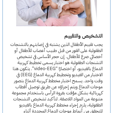
التشخيص والتقييم
يجب تقييم الأطفال الذين يشتبه في إصابتهم بالتشنجات
الطفولية على الفور من قبل طبيب أعصاب للأطفال أو
أخصائي صرع للأطفال. إن حجر الأساس في تشخيص
التشنجات الطفولية هو اختبار يسمى تخطيط كهربية
الدماغ بالفيديو، أو اختصارًا “video-EEG”. يتكون هذا
الاختبار من الفيديو وتخطيط كهربية الدماغ (EEG) في
وقت واحد. يسمح اختبار مخطط كهربية الدماغ بتصور
موجات الدماغ ويتم إجراؤه عن طريق توصيل أقطاب
كهربائية بشكل مؤقت بفروة الرأس باستخدام مجموعة
متنوعة من المواد اللاصقة. لتأكيد تشخيص التشنجات
الطفولية، يلزم إجراء مخطط كهربية الدماغ بالفيديو
للتحقق من أنماط موجات الدماغ المحددة أثناء