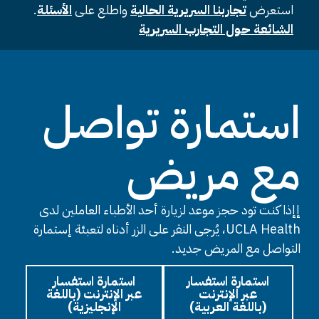
استعرض
تجاربنا السريرية الحالية
واطلع على
الأسئلة
.
الشائعة حول التجارب السريرية
استمارة تواصل
مع مريض
إإذا كنت تود حجز موعد لزيارة أحد الأطباء العاملين لدى
UCLA Health، يُرجى النقر على الزر أدناه لتعبئة إستمارة
التواصل مع المريض جديد.
استمارة استفسار
استمارة استفسار
عبر الإنترنت
عبر الإنترنت (باللغة
(باللغة العربية)
الإنجليزية)