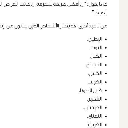
كما يقول: “إن أفضل طريقة لمعرفة إن كانت الأعراض الالت
الصيف.”
من ناحية أخرى، قد يختار الأشخاص الذين يعانون من ارت
البطيخ.
التوت.
الخيار.
السبانخ.
الخس.
الكوسا.
فول الصويا.
الشعير.
الكرفس.
النعناع.
الكزبرة.