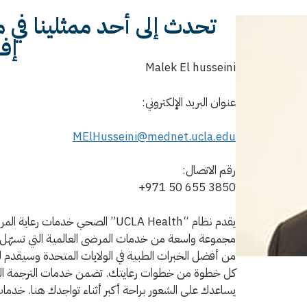
تحدث إلى أحد ممثلينا في
إفر
Malek El husseini
عنوان البريد الإلكتروني:
MElHusseini@mednet.ucla.edu
رقم الاتصال:
+971 50 655 3850
يقدم نظام “UCLA Health” الصحي خد
مجموعة واسعة من خدمات المرضى العالمية التي تسهّل عل
من أفضل الخبرات الطبية في الولايات المتحدة وسيقدم
كل خطوة من خطوات رعايتك. تضمن خدمات الترجمة التي
يساعدك على الشعور براحة أكبر أثناء تواجدك هنا. خدما