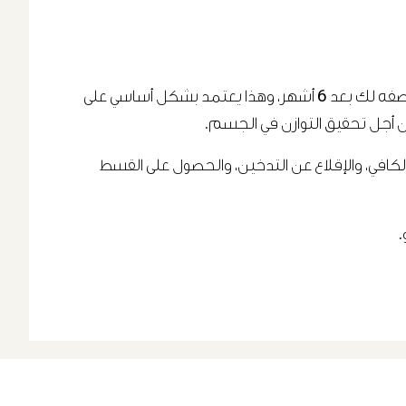
أشار الدكتور تاو: “يجب الأخذ بالاعتبار أنه لا يوجد نظام غذائي يناسب الجميع. هذا يعني أن ما أصفه لك اليوم قد يختلف عما أصفه لك بعد 6 أشهر، وهذا يعتمد بشكل أساسي على
 من أجل تحقيق التوازن في الجسم.
كافي، والإقلاع عن التدخين، والحصول على القسط
.