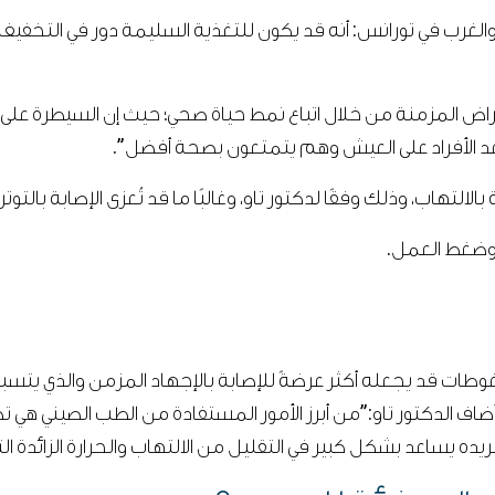
انس تاو مدير مركز UCLA لطب الشرق والغرب في تورانس: أنه قد يكون للتغذية السليمة 
أمراض المزمنة من خلال اتباع نمط حياة صحي؛ حيث إن السيطرة على
ساعد الأفراد على العيش وهم يتمتعون بصحة أفضل”.
الالتهاب، وذلك وفقًا لدكتور تاو، وغالبًا ما قد تُعزى الإصابة بالتوتر 
 وضغط العمل.
للضغوطات قد يجعله أكثر عرضةً للإصابة بالإجهاد المزمن والذي يت
اف الدكتور تاو:”من أبرز الأمور المستفادة من الطب الصيني هي ت
يده يساعد بشكل كبير في التقليل من الالتهاب والحرارة الزائدة ا