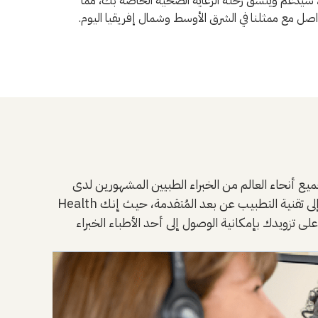
، سيدعم وينسق رحلة الرعاية الصحية الخاصة بك، مما
 مع ممثلنا في الشرق الأوسط وشمال إفريقيا اليوم.
يين المشهورين لدى UCLA أسهل من أي وقت مضى. ذلك أن خدمات الرأي الطبي الثاني التي تقدمها UCLA
Health تساعدنا في خدمة المزيد من المرضى وذلك من خلال مجموعة من السبل والطرق الجديدة والأكثر مرونة. والفضل في ذلك يعود إلى تقنية التطبيب عن بعد المُتقدمة، حيث إنك
ى تزويدك بإمكانية الوصول إلى أحد الأطباء الخبراء