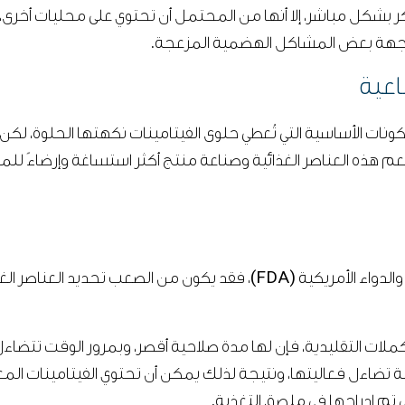
 بشكل مباشر، إلا أنها من المحتمل أن تحتوي على محليات أخرى، 
مواجهة بعض المشاكل الهضمية المزعجة.
اعية
 المكونات الأساسية التي تُعطي حلوى الفيتامينات نكهتها الحلوة، لك
طعم هذه العناصر الغذائية وصناعة منتج أكثر استساغة وإرضاءً ل
نظرًا لأن المكملات لا يتم تنظيمها من قبل إدارة الغذاء والدواء الأمريكية (A
لات التقليدية، فإن لها مدة صلاحية أقصر، وبمرور الوقت تتضاءل ف
ضاءل فعاليتها، ونتيجة لذلك يمكن أن تحتوي الفيتامينات المعبأ
ي تم إدراجها في ملصق التغذية.