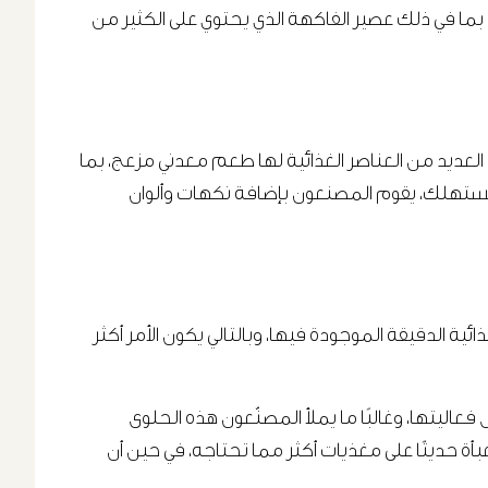
بما في ذلك عصير الفاكهة الذي يحتوي على الكثير من
ن العديد من العناصر الغذائية لها طعم معدني مزعج، بما
لمستهلك، يقوم المصنعون بإضافة نكهات وألوان
FD)، فقد يكون من الصعب تحديد العناصر الغذائية الدقيقة الموجودة فيها، وبالتالي يكون الأمر أكثر
عاليتها، وغالبًا ما يملأ المصنّعون هذه الحلوى
ة حديثًا على مغذيات أكثر مما تحتاجه، في حين أن