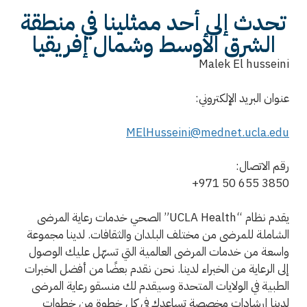
تحدث إلى أحد ممثلينا في منطقة
الشرق الأوسط وشمال إفريقيا
Malek El husseini
عنوان البريد الإلكتروني:
MElHusseini@mednet.ucla.edu
رقم الاتصال:
+971 50 655 3850
يقدم نظام “UCLA Health” الصحي خدمات رعاية المرضى
الشاملة للمرضى من مختلف البلدان والثقافات. لدينا مجموعة
واسعة من خدمات المرضى العالمية التي تسهّل عليك الوصول
إلى الرعاية من الخبراء لدينا. نحن نقدم بعضًا من أفضل الخبرات
الطبية في الولايات المتحدة وسيقدم لك منسقو رعاية المرضى
لدينا إرشادات مخصصة تساعدك في كل خطوة من خطوات