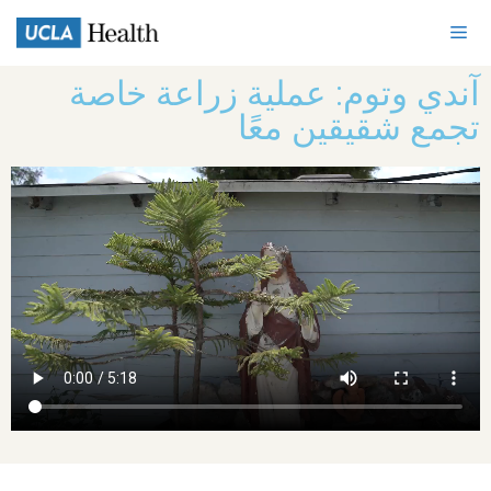
آندي وتوم: عملية زراعة خاصة
تجمع شقيقين معًا