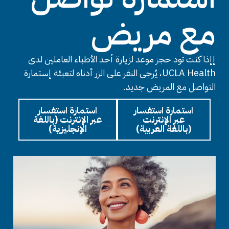
مع مريض
إإذا كنت تود حجز موعد لزيارة أحد الأطباء العاملين لدى
UCLA Health، يُرجى النقر على الزر أدناه لتعبئة إستمارة
التواصل مع المريض جديد.
استمارة استفسار
استمارة استفسار
عبر الإنترنت
عبر الإنترنت (باللغة
(باللغة العربية)
الإنجليزية)