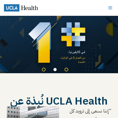
UCLA Health نُبذة عن
“إننا نسعى إلى تزويد كل