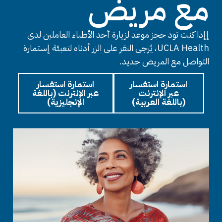
مع مريض
إإذا كنت تود حجز موعد لزيارة أحد الأطباء العاملين لدى
UCLA Health، يُرجى النقر على الزر أدناه لتعبئة إستمارة
التواصل مع المريض جديد.
استمارة استفسار
استمارة استفسار
عبر الإنترنت
عبر الإنترنت (باللغة
(باللغة العربية)
الإنجليزية)